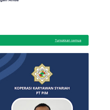
Tunjukkan semua
Junkhies Fashion Brandet Id Card