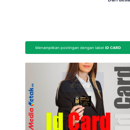
Menampilkan postingan dengan label
ID CARD